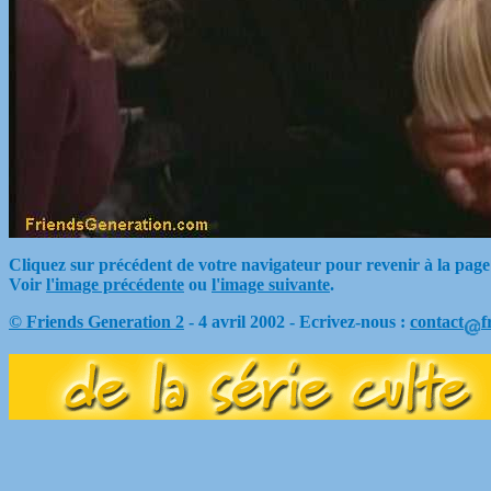
Cliquez sur précédent de votre navigateur pour revenir à la page
Voir
l'image précédente
ou
l'image suivante
.
© Friends Generation 2
- 4 avril 2002 - Ecrivez-nous :
contact
f